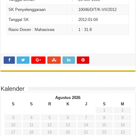
Meningkatkan dan Mengimplementasikan Speaking Skill Mahasiswa IKIP PGRI Bo
SK Penyelenggaraan
:
10046/D/T/K-VII/2012
Kolaborasi ASEAN di Dolokgede: Mahasiswa Malaysia dan Indonesia Bersinerg
Tanggal SK
:
2012-01-04
Rasio Dosen : Mahasiswa
:
1 : 31.8
Kalender
Agustus 2026
S
S
R
K
J
S
M
1
2
3
4
5
6
7
8
9
10
11
12
13
14
15
16
17
18
19
20
21
22
23