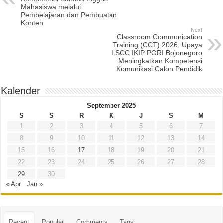
Mahasiswa melalui
Pembelajaran dan Pembuatan
Konten
Next
Classroom Communication
Training (CCT) 2026: Upaya
LSCC IKIP PGRI Bojonegoro
Meningkatkan Kompetensi
Komunikasi Calon Pendidik
Kalender
September 2025
S
S
R
K
J
S
M
1
2
3
4
5
6
7
8
9
10
11
12
13
14
15
16
17
18
19
20
21
22
23
24
25
26
27
28
29
30
« Apr
Jan »
Recent
Popular
Comments
Tags