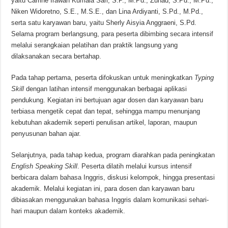
yaitu Carrine Irawan Kumala Sari, S.P., M.Pd., Zuhad, S.Pd., M.Pd.,
Niken Widoretno, S.E., M.S.E., dan Lina Ardiyanti, S.Pd., M.Pd.,
serta satu karyawan baru, yaitu Sherly Aisyia Anggraeni, S.Pd.
Selama program berlangsung, para peserta dibimbing secara intensif
melalui serangkaian pelatihan dan praktik langsung yang
dilaksanakan secara bertahap.
Pada tahap pertama, peserta difokuskan untuk meningkatkan
Typing
Skill
dengan latihan intensif menggunakan berbagai aplikasi
pendukung. Kegiatan ini bertujuan agar dosen dan karyawan baru
terbiasa mengetik cepat dan tepat, sehingga mampu menunjang
kebutuhan akademik seperti penulisan artikel, laporan, maupun
penyusunan bahan ajar.
Selanjutnya, pada tahap kedua, program diarahkan pada peningkatan
English Speaking Skill
. Peserta dilatih melalui kursus intensif
berbicara dalam bahasa Inggris, diskusi kelompok, hingga presentasi
akademik. Melalui kegiatan ini, para dosen dan karyawan baru
dibiasakan menggunakan bahasa Inggris dalam komunikasi sehari-
hari maupun dalam konteks akademik.