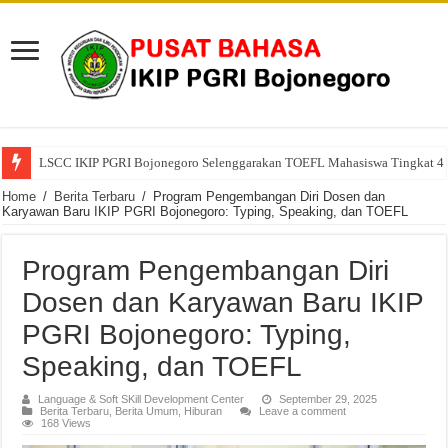
LSCC IKIP PGRI Bojonegoro Selenggarakan TOEFL Mahasiswa Tingkat 4
Home
/
Berita Terbaru
/
Program Pengembangan Diri Dosen dan
Karyawan Baru IKIP PGRI Bojonegoro: Typing, Speaking, dan TOEFL
Program Pengembangan Diri
Dosen dan Karyawan Baru IKIP
PGRI Bojonegoro: Typing,
Speaking, dan TOEFL
Language & Soft SKill Development Center
September 29, 2025
Berita Terbaru
,
Berita Umum
,
Hiburan
Leave a comment
168 Views